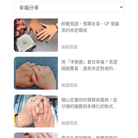
耐戴質感、預算友善，CP 值最
高的命定婚戒
繼續閱讀
用「洋蔥圈」套住幸福？見證
超甜驚喜：遇見命定對戒的心
動分享。
繼續閱讀
隨心定義你的預算與風格！從
仔細的服務到多樣化的款式，
陪你慢慢找尋最喜愛的樣式。
繼續閱讀