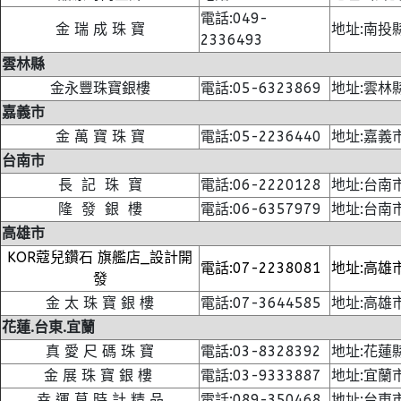
電話:049-
金 瑞 成 珠 寶
地址:南投
2336493
雲林縣
金永豐珠寶銀樓
電話:05-6323869
地址:雲林
嘉義市
金 萬 寶 珠 寶
電話:05-2236440
地址:嘉義
台南市
長 記 珠 寶
電話:06-2220128
地址:台南
隆 發 銀 樓
電話:06-6357979
地址:台南
高雄市
KOR蔻兒鑽石 旗艦店_設計開
電話:07-2238081
地址:高雄
發
金 太 珠 寶 銀 樓
電話:07-3644585
地址:高雄
花蓮.台東.宜蘭
真 愛 尺 碼 珠 寶
電話:03-8328392
地址:花蓮
金 展 珠 寶 銀 樓
電話:03-9333887
地址:宜蘭
幸 運 草 時 計 精 品
電話:089-350468
地址:台東