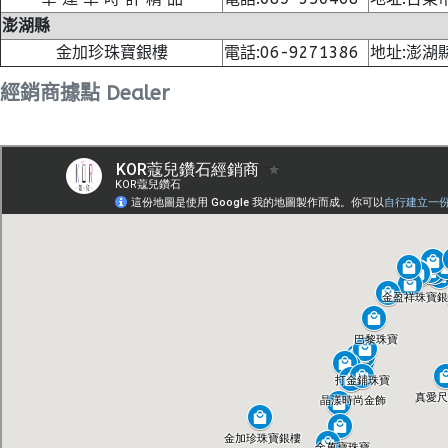
澎湖縣
金加珍珠寶銀樓
電話:06-9271386
地址:澎湖
經銷商據點 Dealer