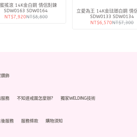
蜜搖滾 14K金白鋼 情侶對鍊
SDW0163 SDW0164
立愛為王 14K金琺瑯白鋼 情侶對鍊
SDW0133 SDW0134
NT$7,920
NT$8,800
NT$6,570
NT$7,300
寶鑽飾
借服務
不知道戒圍怎麼辦?
獨家WELDING技術
售後服務
服務條款
購物須知