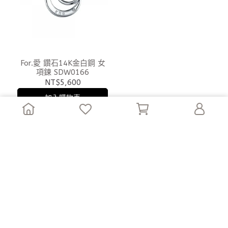
For.愛 鑽石14K金白鋼 女
項鍊 SDW0166
NT$5,600
加入購物車
婚戒/對戒
結婚對戒
求婚鑽戒
男鑽戒
情侶對戒
珠寶鑽飾
婚戒/鑽戒專欄
結婚對戒推薦
完美求婚 步驟1.2.3
求婚戒指外借服務