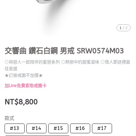
1
/
2
交響曲 鑽石白鋼 男戒 SRW0574M03
◎與戀人一起陪伴的愛戀系列 ◎熱戀中的甜蜜滋味 ◎情人節送禮最
佳首選
★訂做戒圍不加價★
加Line免費索取戒圍卡
NT$8,800
款式
#13
#14
#15
#16
#17