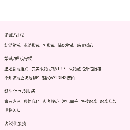
婚戒/對戒
結婚對戒
求婚鑽戒
男鑽戒
情侶對戒
珠寶鑽飾
婚戒/鑽戒專欄
結婚對戒推薦
完美求婚 步驟1.2.3
求婚戒指外借服務
不知道戒圍怎麼辦?
獨家WELDING技術
終生保固及服務
會員專區
聯絡我們
顧客權益
常見問答
售後服務
服務條款
購物須知
客製化服務