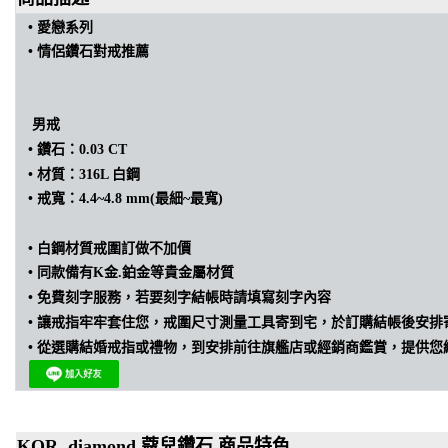
• 愛戀
系列
•
情侶
鑽石
對戒推薦
男戒
•
鑽石：0.03 CT
•
材質：316L 白鋼
•
戒寬：4.4~4.8 mm(最細~最寬)
•
白鋼材質戒圍訂做不加價
•
同款備有K金.鉑金等貴金屬材質
• 免費刻字服務，若要刻字結帳時請填寫刻字內容
•
讓戒指牢牢套住您，戒圍尺寸測量工具寄到宅，於訂購結帳後安排
•
從選購結婚戒指或禮物，到安排前往旗艦店或經銷商鑑賞，提供您
KOR diamond 蔻兒鑽石 商品特色