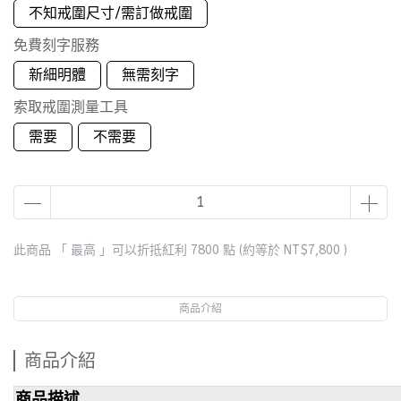
不知戒圍尺寸/需訂做戒圍
免費刻字服務
新細明體
無需刻字
索取戒圍測量工具
需要
不需要
此商品 「 最高 」可以折抵紅利
7800
點 (約等於
NT$7,800
)
商品介紹
商品介紹
商品描述