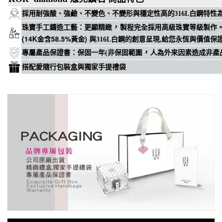
穩定性高
採用耐強酸、強鹼、不變色、不變形與
的316L白鋼特
，
珠寶手工鑄造工藝
：
更顯精緻
製程完全採用高級珠寶等級製作
(14K金含58.5%黃金)
與316L白鋼的創意呈現,給您永恆與價值保
，
專屬
產品保證書
：
保固一年(非保固範圍
人為外來因素造成非產
搭配愛隨行包裝盒與獨家手提禮袋