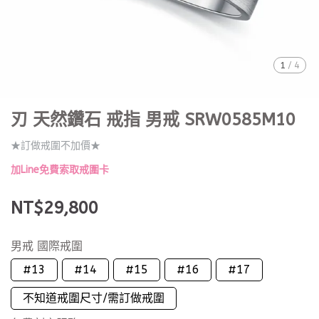
1
/
4
刃 天然鑽石 戒指 男戒 SRW0585M10
★訂做戒圍不加價★
加Line免費索取戒圍卡
NT$29,800
男戒 國際戒圍
#13
#14
#15
#16
#17
不知道戒圍尺寸/需訂做戒圍