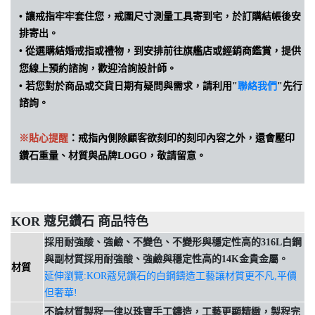
•
讓戒指牢牢套住您，戒圍尺寸測量工具寄到宅，於訂購結帳後安
排寄出。
•
從選購結婚戒指或禮物，到安排前往旗艦店或經銷商鑑賞，提供
您線上預約諮詢，歡迎洽詢設計師。
• 若您對於商品或交貨日期有疑問與需求，請利用"
聯絡我們
"先行
諮詢。
※貼心提醒
：戒指內側除顧客欲刻印的刻印內容之外，還會壓印
鑽石重量、材質與品牌LOGO，敬請留意。
KOR 蔻兒鑽石 商品特色
採用耐強酸、強鹼、不變色、不變形與穩定性高的316L白鋼
與副材質採用
耐強酸、強鹼與穩定性高的14K金貴金屬
。
材質
延伸瀏覽:KOR蔻兒鑽石的白鋼鑄造工藝讓材質更不凡,平價
但奢華!
不論材質製程一律以珠寶手工鑄造，工藝更顯精緻
，
製程完