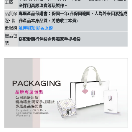
工藝
全採用高級珠寶等級製作。
品質保
專屬產品保證書
：
保固一年(非保固範圍
，
人為外來因素造成
證
•
售
非產品本身品質
，
將酌收工本費)
後服務
延伸瀏覽:顧客服務
禮品包
搭配愛隨行包裝盒與獨家手提禮袋
裝