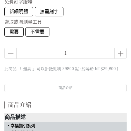
免費刻字服務
新細明體
無需刻字
索取戒圍測量工具
需要
不需要
此商品 「 最高 」可以折抵紅利
29800
點 (約等於
NT$29,800
)
商品介紹
商品介紹
商品描述
• 幸福指引
系列