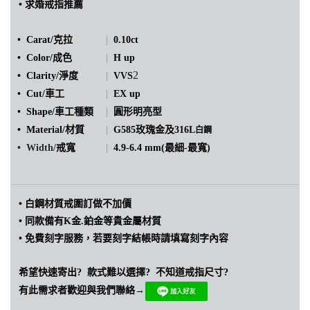
• 求婚戒指
推薦
• Carat/克拉
|
0.10ct
•
Color/成色
|
H up
2
• Clarity/淨度
|
VVS
• Cut/車工
|
EX up
• Shape/車工種類
|
圓形明亮型
• Material/
材質
|
G585玫瑰金及316L
白鋼
• Width/
戒寬
|
4.9-6.4 mm(最細-最寬)
•
白鋼材質戒圍訂做不加價
•
同款備有K金.鉑金等貴金屬材質
• 免費刻字服務，若要刻字結帳時請填寫刻字內容
希望快速寄出?
款式難以選擇?
不知道戒指尺寸?
有此需求者歡迎與我們聯絡→