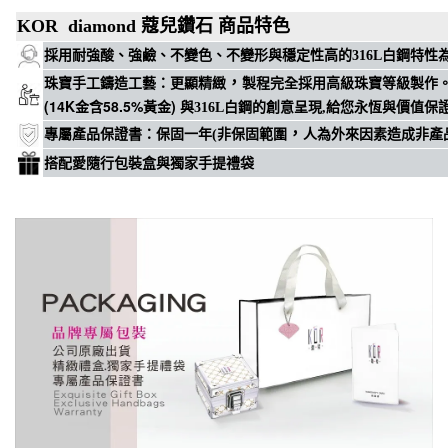
KOR diamond 蔻兒鑽石 商品特色
穩定性高
採用耐強酸、強鹼、不變色、不變形與
的316L白鋼特
，
珠寶手工鑄造工藝
：
更顯精緻
製程完全採用高級珠寶等級製作
(14K金含58.5%黃金)
與316L白鋼的創意呈現,給您永恆與價值保
，
專屬
產品保證書
：
保固一年(非保固範圍
人為外來因素造成非產
搭配愛隨行包裝盒與獨家手提禮袋