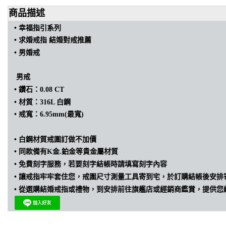
商品描述
• 幸福指引
系列
• 求婚戒指 結婚
對戒推薦
• 男婚戒
男戒
•
鑽石：0.08 CT
•
材質：316L 白鋼
•
戒寬：6.95mm(最寬)
•
白鋼材質戒圍訂做不加價
•
同款備有K金.鉑金等貴金屬材質
• 免費刻字服務，若要刻字結帳時請填寫刻字內容
•
讓戒指牢牢套住您，戒圍尺寸測量工具寄到宅，於訂購結帳後安排
•
從選購結婚戒指或禮物，到安排前往旗艦店或經銷商鑑賞，提供您