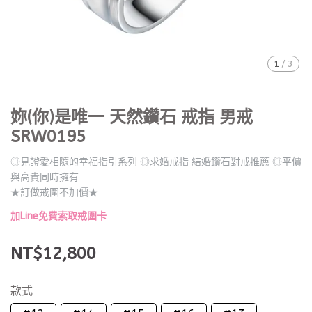
1
/
3
妳(你)是唯一 天然鑽石 戒指 男戒
SRW0195
◎見證愛相隨的幸福指引系列 ◎求婚戒指 結婚鑽石對戒推薦 ◎平價
與高貴同時擁有
★訂做戒圍不加價★
加Line免費索取戒圍卡
NT$12,800
款式