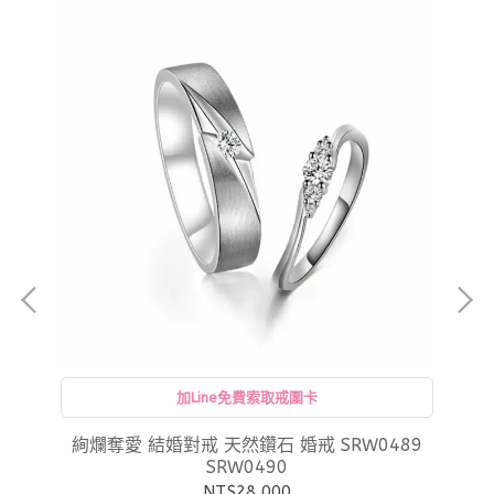
專
加Line免費索取戒圍卡
絢爛奪愛 結婚對戒 天然鑽石 婚戒 SRW0489
SRW0490
NT$28,000