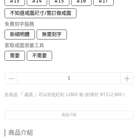
#13
#14
#15
#16
#17
不知道戒圍尺寸/需訂做戒圍
免費刻字服務
新細明體
無需刻字
索取戒圍測量工具
需要
不需要
此商品 「 最高 」可以折抵紅利
12800
點 (約等於
NT$12,800
)
商品介紹
商品介紹