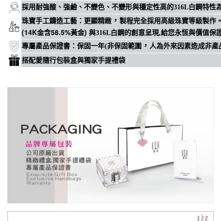
穩定性高
採用耐強酸、強鹼、不變色、不變形與
的316L白鋼特
，
珠寶手工鑄造工藝
：
更顯精緻
製程完全採用高級珠寶等級製作
(14K金含58.5%黃金)
與316L白鋼的創意呈現,給您永恆與價值保
，
專屬
產品保證書
：
保固一年(非保固範圍
人為外來因素造成非產
搭配愛隨行包裝盒與獨家手提禮袋