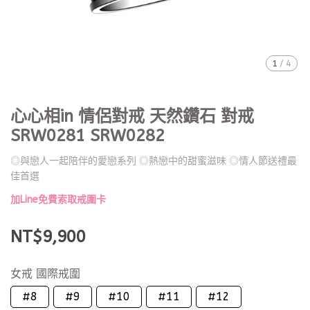
1
/
4
心心相in 情侶對戒 天然鑽石 對戒
SRW0281 SRW0282
◎與戀人一起陪伴的愛戀系列 ◎熱戀中的甜蜜滋味 ◎情人節送禮最
佳首選
加Line免費索取戒圍卡
NT$9,900
女戒 國際戒圍
#8
#9
#10
#11
#12