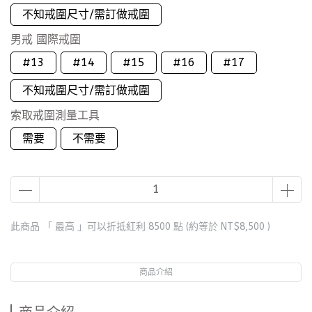
不知戒圍尺寸/需訂做戒圍
男戒 國際戒圍
#13
#14
#15
#16
#17
不知戒圍尺寸/需訂做戒圍
索取戒圍測量工具
需要
不需要
此商品 「 最高 」可以折抵紅利
8500
點 (約等於
NT$8,500
)
商品介紹