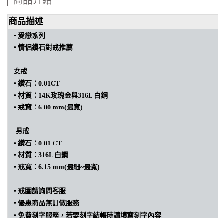
商品介紹
商品描述
• 愛戀
系列
•
情侶
鑽石
對戒推薦
女戒
•
鑽石：0.01CT
•
材質：14K玫瑰金與316L 白鋼
•
戒寬：6.00 mm(最寬)
男戒
•
鑽石：0.01 CT
•
材質：316L 白鋼
•
戒寬：6.15 mm(最細~最寬)
• 戒圍請詢問客服
• 優惠商品無訂做服務
• 免費刻字服務，若要刻字結帳時請填寫刻字內容