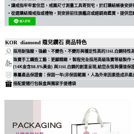
•
讓戒指牢牢套住您，戒圍尺寸測量工具寄到宅，於訂購結帳後安排
•
從選購結婚戒指或禮物，到安排前往旗艦店或經銷商鑑賞，提供您
KOR diamond 蔻兒鑽石 商品特色
穩定性高
採用耐強酸、強鹼、不變色、不變形與
的316L白鋼特
，
珠寶手工鑄造工藝
：
更顯精緻
製程完全採用高級珠寶等級製作
(14K金含58.5%黃金)
與316L白鋼的創意呈現,給您永恆與價值保
，
專屬
產品保證書
：
保固一年(非保固範圍
人為外來因素造成非產
搭配愛隨行包裝盒與獨家手提禮袋