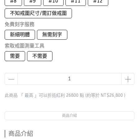
#8
#9
#10
#11
#12
不知戒圍尺寸/需訂做戒圍
免費刻字服務
新細明體
無需刻字
索取戒圍測量工具
需要
不需要
此商品 「 最高 」可以折抵紅利
26800
點 (約等於
NT$26,800
)
商品介紹
商品介紹