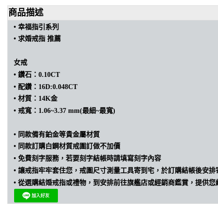
商品描述
• 幸福指引
系列
• 求婚戒指
推薦
女戒
•
鑽石：0.10CT
• 配
鑽：16D:0.048CT
•
材質：14K金
•
戒寬：1.06~3.37 mm(最細~最寬)
• 同款備有鉑金等貴金屬材質
• 同款訂購
白鋼材質戒圍訂做不加價
• 免費刻字服務，若要刻字結帳時請填寫刻字內容
•
讓戒指牢牢套住您，戒圍尺寸測量工具寄到宅，於訂購結帳後安排
•
從選購結婚戒指或禮物，到安排前往旗艦店或經銷商鑑賞，提供您