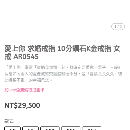
1
/
2
愛上你 求婚戒指 10分鑽石K金戒指 女
戒 AR0545
「愛上你」寓意「從遇見你那一刻，就確定要愛你一輩子」。設計
理念如同兩人的愛像戒臂交纏般緊密不分，是「愛情長長久久、彼
此纏綿不離」的幸福承諾。
加Line免費索取戒圍卡
NT$29,500
款式