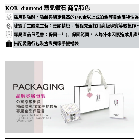
KOR diamond 蔻兒鑽石 商品特色
穩定性高
採用耐強酸、強鹼與
的14K金以上或鉑金等貴金屬特性
，
珠寶手工鑄造工藝
：
更顯精緻
製程完全採用高級珠寶等級製作
，
專屬
產品保證書
：
保固一年(非保固範圍
人為外來因素造成非產
搭配愛隨行包裝盒與獨家手提禮袋