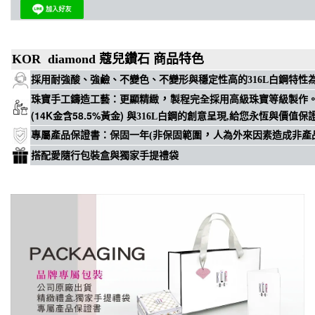
KOR diamond 蔻兒鑽石 商品特色
穩定性高
採用耐強酸、強鹼、不變色、不變形與
的316L白鋼特
，
珠寶手工鑄造工藝
：
更顯精緻
製程完全採用高級珠寶等級製作
(14K金含58.5%黃金)
與316L白鋼的創意呈現,給您永恆與價值保
，
專屬
產品保證書
：
保固一年(非保固範圍
人為外來因素造成非產
搭配愛隨行包裝盒與獨家手提禮袋