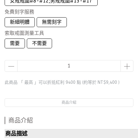
女戒戒圍#8-#12;男戒戒圍#13-#17
免費刻字服務
新細明體
無需刻字
索取戒圍測量工具
需要
不需要
此商品 「 最高 」可以折抵紅利
9400
點 (約等於
NT$9,400
)
商品介紹
商品介紹
商品描述