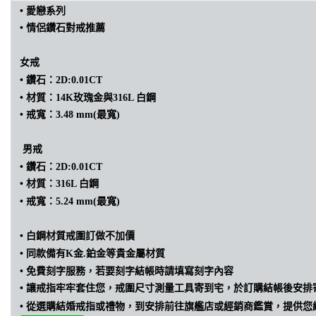
• 愛戀
系列
•
情侶
鑽石
對戒推薦
女戒
•
鑽石：2D:0.01CT
•
材質：14K玫瑰金與316L 白鋼
•
戒寬：3.48 mm(最寬)
男戒
•
鑽石：2D:0.01CT
•
材質：316L 白鋼
•
戒寬：5.24 mm(最寬)
•
白鋼材質戒圍訂做不加價
•
同款備有K金.鉑金等貴金屬材質
• 免費刻字服務，若要刻字結帳時請填寫刻字內容
•
讓戒指牢牢套住您，戒圍尺寸測量工具寄到宅，於訂購結帳後安排
•
從選購結婚戒指或禮物，到安排前往旗艦店或經銷商鑑賞，提供您