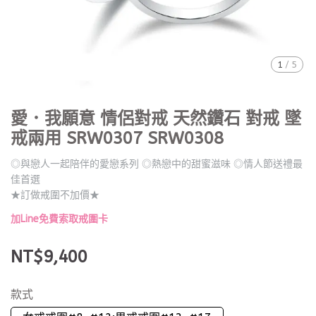
1
/
5
愛．我願意 情侶對戒 天然鑽石 對戒 墜
戒兩用 SRW0307 SRW0308
◎與戀人一起陪伴的愛戀系列 ◎熱戀中的甜蜜滋味 ◎情人節送禮最
佳首選
★訂做戒圍不加價★
加Line免費索取戒圍卡
NT$9,400
款式