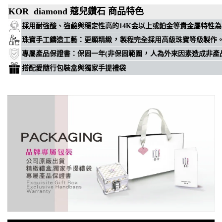
KOR diamond 蔻兒鑽石 商品特色
穩定性高
採用耐強酸、強鹼與
的14K金以上或鉑金等貴金屬特性
，
珠寶手工鑄造工藝
：
更顯精緻
製程完全採用高級珠寶等級製作
，
專屬
產品保證書
：
保固一年(非保固範圍
人為外來因素造成非產
搭配愛隨行包裝盒與獨家手提禮袋