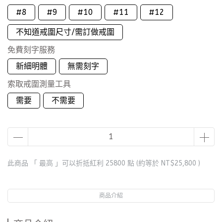
#8
#9
#10
#11
#12
不知道戒圍尺寸/需訂做戒圍
免費刻字服務
新細明體
無需刻字
索取戒圍測量工具
需要
不需要
此商品 「 最高 」可以折抵紅利
25800
點 (約等於
NT$25,800
)
商品介紹