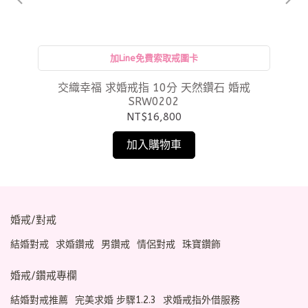
加Line免費索取戒圍卡
交織幸福 求婚戒指 10分 天然鑽石 婚戒
因
SRW0202
NT$16,800
加入購物車
婚戒/對戒
結婚對戒
求婚鑽戒
男鑽戒
情侶對戒
珠寶鑽飾
婚戒/鑽戒專欄
結婚對戒推薦
完美求婚 步驟1.2.3
求婚戒指外借服務