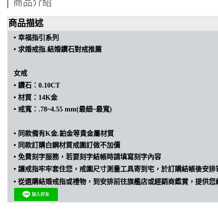
商品介紹
商品描述
• 幸福指引
系列
• 求婚戒指.結婚
鑽石
對戒推薦
女戒
•
鑽石：0.10CT
•
材質：14K金
•
戒寬：.78~4.55 mm(最細~最寬)
• 同款備有K金.鉑金等貴金屬材質
• 同款訂購
白鋼材質戒圍訂做不加價
• 免費刻字服務，若要刻字結帳時請填寫刻字內容
•
讓戒指牢牢套住您，戒圍尺寸測量工具寄到宅，於訂購結帳後安排
•
從選購結婚戒指或禮物，到安排前往旗艦店或經銷商鑑賞，提供您