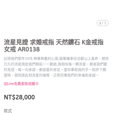
1
/
5
流星見證 求婚戒指 天然鑽石 K金戒指
女戒 AR0138
記得我們那年10月,帶著興奮的心情,騎著機車往合歡山上直奔，期待
已久的流星雨從我們眼前一一劃過,我相信每一顆流星，都是我們愛
的見證，每一句承諾，都是愛的肯定。當你牽起我的手一起許下願
望時，我知道此刻流星的璀璨，正照亮著我們的幸福和承諾。
加Line免費索取戒圍卡
NT$28,000
款式