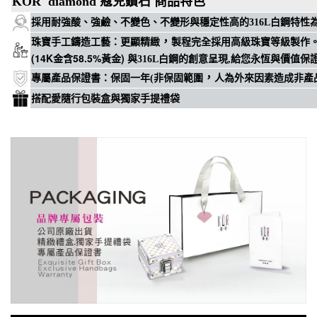
KOR diamond 蔻兒鑽石 商品特色
穩定性高
採用耐強酸、強鹼、不變色、不變形與
的316L白鋼特
，
珠寶手工鑄造工藝
：
更顯精緻
製程完全採用高級珠寶等級製作
(14K金含58.5%黃金)
與316L白鋼的創意呈現,給您永恆與價值保
，
專屬
產品保證書
：
保固一年(非保固範圍
人為外來因素造成非產
搭配愛隨行包裝盒與獨家手提禮袋