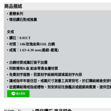
商品描述
• 愛戀
系列
•
情侶
鑽石
對戒推薦
女戒
•
鑽石：0.01CT
•
材質：14K玫瑰金與316L 白鋼
•
戒寬：1.63~4.30 mm(最細~最寬)
•
白鋼材質戒圍訂做不加價
•
同款備有K金.鉑金等貴金屬材質
• 免費刻字服務，若要刻字結帳時請填寫刻字內容
•
讓戒指牢牢套住您，戒圍尺寸測量工具寄到宅，於訂購結帳後安排
•
從選購結婚戒指或禮物，到安排前往旗艦店或經銷商鑑賞，提供您