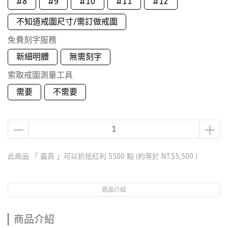
#8
#9
#10
#11
#12
不知道戒圍尺寸/需訂做戒圍
免費刻字服務
新細明體
無需刻字
索取戒圍測量工具
需要
不需要
此商品 「 最高 」可以折抵紅利
5500
點 (約等於
NT$5,500
)
商品介紹
商品介紹