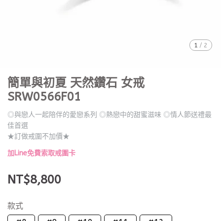
1
/
2
簡單與初夏 天然鑽石 女戒
SRW0566F01
◎與戀人一起陪伴的愛戀系列 ◎熱戀中的甜蜜滋味 ◎情人節送禮最
佳首選
★訂做戒圍不加價★
加Line免費索取戒圍卡
NT$8,800
款式