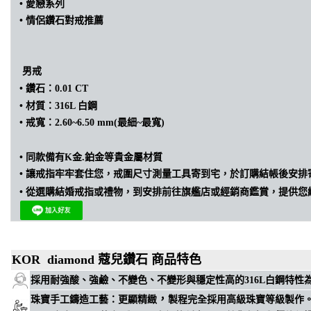
• 愛戀
系列
•
情侶
鑽石
對戒推薦
男戒
•
鑽石：0.01 CT
•
材質：316L 白鋼
•
戒寬：2.60~6.50 mm(最細~最寬)
•
同款備有K金.鉑金等貴金屬材質
•
讓戒指牢牢套住您，戒圍尺寸測量工具寄到宅，於訂購結帳後安排
•
從選購結婚戒指或禮物，到安排前往旗艦店或經銷商鑑賞，提供您
KOR diamond 蔻兒鑽石 商品特色
穩定性高
採用耐強酸、強鹼、不變色、不變形與
的316L白鋼特
，
珠寶手工鑄造工藝
：
更顯精緻
製程完全採用高級珠寶等級製作