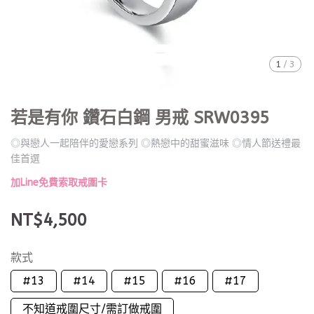
1
/
3
若是有你 鑽石白鋼 男戒 SRW0395
◎與戀人一起陪伴的愛戀系列 ◎熱戀中的甜蜜滋味 ◎情人節送禮最
佳首選
加Line免費索取戒圍卡
NT$4,500
款式
#13
#14
#15
#16
#17
不知道戒圍尺寸/需訂做戒圍