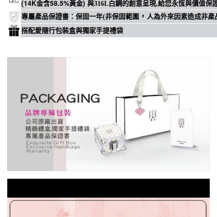
(14K金含58.5%黃金)
與316L白鋼的創意呈現,給您永恆與價值保
，
專屬
產品保證書
：
保固一年(非保固範圍
人為外來因素造成非產
搭配愛隨行包裝盒與獨家手提禮袋