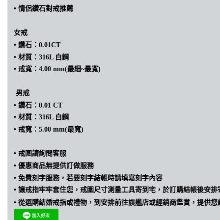
•
情侶
鑽石
對戒推薦
女戒
•
鑽石：0.01CT
•
材質：316L 白鋼
•
戒寬：4.00 mm(最細~最寬)
男戒
•
鑽石：0.01 CT
•
材質：316L 白鋼
•
戒寬：5.00 mm(最寬)
•
戒圍請詢問客服
• 優惠商品無提供訂做服務
• 免費刻字服務，若要刻字結帳時請填寫刻字內容
•
讓戒指牢牢套住您，戒圍尺寸測量工具寄到宅，於訂購結帳後安排
•
從選購結婚戒指或禮物，到安排前往旗艦店或經銷商鑑賞，提供您