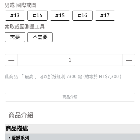
男戒 國際戒圍
#13
#14
#15
#16
#17
索取戒圍測量工具
需要
不需要
此商品 「 最高 」可以折抵紅利
7300
點 (約等於
NT$7,300
)
商品介紹
商品介紹
商品描述
• 愛戀
系列