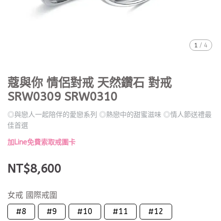
1
/
4
蔻與你 情侶對戒 天然鑽石 對戒
SRW0309 SRW0310
◎與戀人一起陪伴的愛戀系列 ◎熱戀中的甜蜜滋味 ◎情人節送禮最
佳首選
加Line免費索取戒圍卡
NT$8,600
女戒 國際戒圍
#8
#9
#10
#11
#12