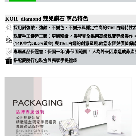
KOR diamond 蔻兒鑽石 商品特色
穩定性高
採用耐強酸、強鹼、不變色、不變形與
的316L白鋼特
，
珠寶手工鑄造工藝
：
更顯精緻
製程完全採用高級珠寶等級製作
(14K金含58.5%黃金)
與316L白鋼的創意呈現,給您永恆與價值保
，
專屬
產品保證書
：
保固一年(非保固範圍
人為外來因素造成非產
搭配愛隨行包裝盒與獨家手提禮袋