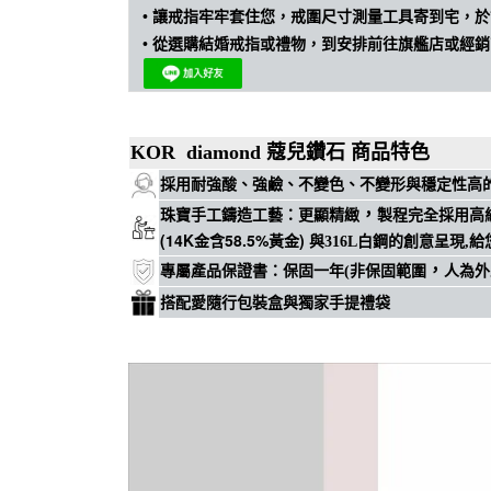
•
讓戒指牢牢套住您，戒圍尺寸測量工具寄到宅，於
•
從選購結婚戒指或禮物，到安排前往旗艦店或經銷
KOR diamond 蔻兒鑽石 商品特色
穩定性高
採用耐強酸、強鹼、不變色、不變形與
，
珠寶手工鑄造工藝
：
更顯精緻
製程完全採用高
(14K金含58.5%黃金)
與316L白鋼的創意呈現,
，
專屬
產品保證書
：
保固一年(非保固範圍
人為外
搭配愛隨行包裝盒與獨家手提禮袋