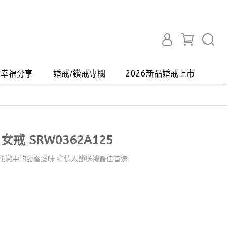
幸福分享
婚戒/鑽戒專欄
2026新品婚戒上市
戒 SRW0362A125
熱戀中的甜蜜滋味 ◎情人節送禮最佳首選