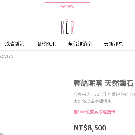
預約鑑賞
珠寶鑽飾
關於KOR
全台經銷商
最新訊息
2A125
輕語呢喃 天然鑽石 女
◎與戀人一起陪伴的愛戀系列 ◎
★訂做戒圍不加價★
加Line免費索取戒圍卡
NT$8,500