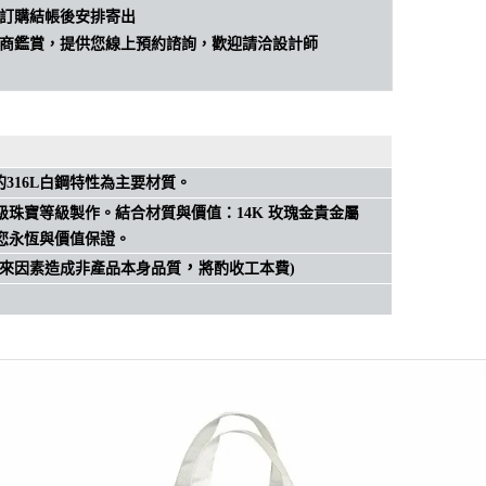
訂購結帳後安排寄出
商鑑賞，提供您線上預約諮詢，歡迎請洽設計師
的316L白鋼特性為主要材質。
。
貴金屬
級珠寶等級製作
結合材質與價值
：
14K 玫瑰金
給您永恆與價值保證。
，
來因素造成非產品本身品質
將酌收工本費)