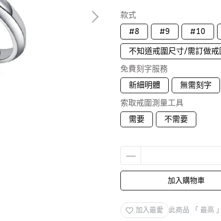
款式
#8
#9
#10
不知道戒圍尺寸/需訂做戒
免費刻字服務
新細明體
無需刻字
索取戒圍測量工具
需要
不需要
加入購物車
加入最愛
此商品 「 最高