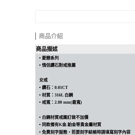
商品介紹
商品描述
• 愛戀
系列
•
情侶
鑽石
對戒推薦
女戒
•
鑽石：0.01CT
•
材質：316L 白鋼
•
戒寬：2.80 mm(最寬)
•
白鋼材質戒圍訂做不加價
•
同款備有K金.鉑金等貴金屬材質
• 免費刻字服務，若要刻字結帳時請填寫刻字內容