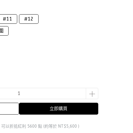
#11
#12
圍
立即購買
 」可以折抵紅利
5600
點 (約等於
NT$5,600
)